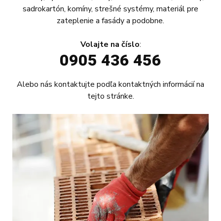
sadrokartón, komíny, strešné systémy, materiál pre
MULTITHERM P, M – chyby pri
zateplenie a fasády a podobne.
realizácii
Volajte na číslo
:
Spoločnosť SIROŇ plus s.r.o. bola založená 31. 5. 1996
a od tej doby úspešne pôsobí v oblasti stavebníctva, hlavne so
0905 436 456
zameraním na realizáciu zatepľovania bytových domov.
Z ponuky výrobcov zatepľovacích systémov etablovaných na
Alebo nás kontaktujte podľa
kontaktných informácií
na
slovenskom trhu si po určitom čase a skúškach vybrala
tejto stránke.
zatepľovací systém MULTITHERM P / polystyrén EPS a XPS /
a MULTITHERM M /…
PRAKTICKÉ INFORMÁCIE
10
NOV
2012