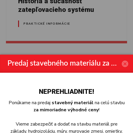
História a súčasnosť
zatepľovacieho systému
PRAKTICKÉ INFORMÁCIE
Predaj stavebného materiálu za výhodné ceny
10
SEP
2018
NEPREHLIADNITE!
Ponúkame na predaj
stavebný materiál
na celú stavbu
za mimoriadne výhodné ceny
!
Vieme zabezpečiť a dodať na stavbu materiál pre
základy, hydroizoláciu, múry, murovacie zmesi, omietky,