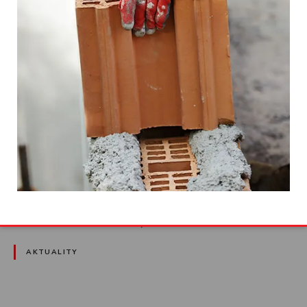
Diamanty slovenského biznisu
V roku 2012 na 4. ročníku vyhodnotenia a udelenia ceny biznis
magazínu Profit a spoločnosti Enterprise Investors za
dynamiku rastu malých a stredných podnikov „Diamanty
slovenského biznisu“ bola spoločnosť SIROŇ plus, s.r.o., Detva
zaradená na 39. mieste v TOP 50 najdynamickejšie rastúcich
slovenských spoločností z hodnotených 1500 firiem. Do
hodnotenia súťaže „Diamanty slovenského…
AKTUALITY