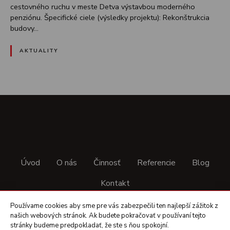
cestovného ruchu v meste Detva výstavbou moderného
penziónu. Špecifické ciele (výsledky projektu): Rekonštrukcia
budovy…
AKTUALITY
Úvod
O nás
Činnosť
Referencie
Blog
Kontakt
Používame cookies aby sme pre vás zabezpečili ten najlepší zážitok z
• COPYRIGHT © SIROŇ PLUS S.R.O. • VYTVORIL
ITEC.SK
•
našich webových stránok. Ak budete pokračovať v používaní tejto
stránky budeme predpokladať, že ste s ňou spokojní.