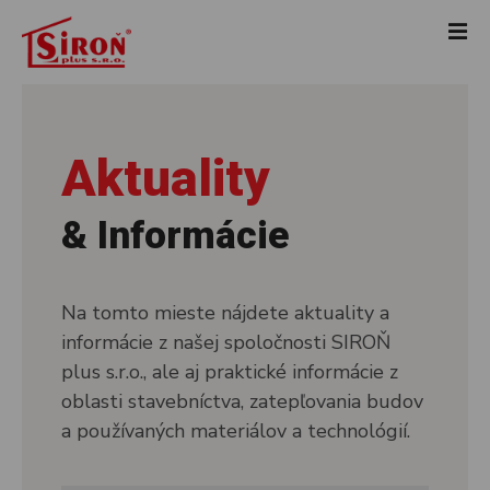
P
r
e
j
s
ť
Aktuality
n
a
o
& Informácie
b
s
a
Na tomto mieste nájdete aktuality a
h
informácie z našej spoločnosti SIROŇ
plus s.r.o., ale aj praktické informácie z
oblasti stavebníctva, zatepľovania budov
a používaných materiálov a technológií.