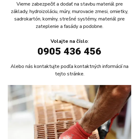
Vieme zabezpečiť a dodať na stavbu materiál pre
SIROŇ plus s.r.o.
základy, hydroizoláciu, múry, murovacie zmesi, omietky,
Sme odborníci
sadrokartón, komíny, strešné systémy, materiál pre
zateplenie a fasády a podobne.
Naša spoločnosť z dôvodu zvyšovania
Volajte na číslo
:
kvality realizovaných podnikateľských
0905 436 456
činností získala certifikáty a zaviedla
systém manažérstva kvality ISO.
Alebo nás kontaktujte podľa
kontaktných informácií
na
tejto stránke.
Počas dlhodobej existencie našej
spoločnosti sme si dokázali vybudovať
sieť spoľahlivých partnerov. Popri našich
stálych pracovníkoch s nami spolupracuje
viac ako 200 odborníkov z oblasti
stavebnej činnosti a preto dokážeme
pružne reagovať na požiadavky
investorov.