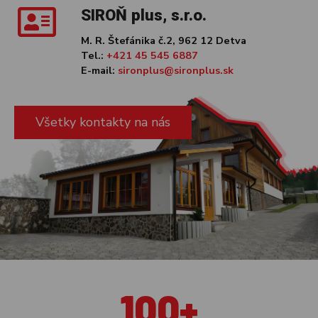
SIROŇ plus, s.r.o.
M. R. Štefánika č.2, 962 12 Detva
Tel.:
+421 45 545 6887
E-mail:
sironplus@sironplus.sk
Všetky kontakty na nás
100+