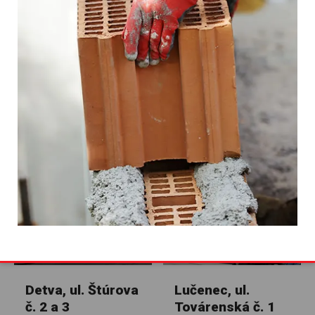
Viac o našej spoločnosti
Niektoré naše referencie
Detva, ul. Štúrova
Lučenec, ul.
č. 2 a 3
Továrenská č. 1