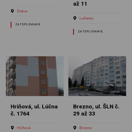
až 11
Detva
Lučenec
ZATEPĽOVANIE
ZATEPĽOVANIE
Hriňová, ul. Lúčna
Brezno, ul. ŠLN č.
č. 1764
29 až 33
Hriňová
Brezno