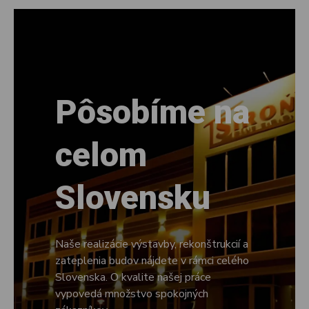
Pôsobíme na
celom
Slovensku
Naše realizácie výstavby, rekonštrukcií a
zateplenia budov nájdete v rámci celého
Slovenska. O kvalite našej práce
vypovedá množstvo spokojných