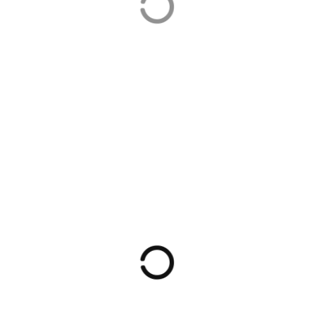
Zateplenie a
Poltár, ul.
výmena okien
Fučíkova č. 13 až
18