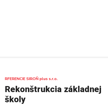
P
r
e
j
s
ť
n
a
o
b
s
a
h
RFERENCIE SIROŇ plus s.r.o.
Rekonštrukcia základnej
školy