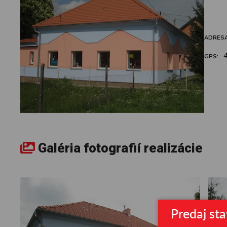
ADRES
GPS
Galéria fotografií realizácie
Predaj st