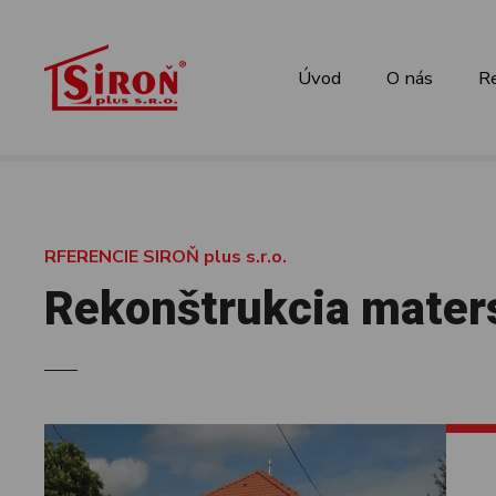
P
r
e
Úvod
O nás
Re
j
s
ť
n
a
o
b
RFERENCIE SIROŇ plus s.r.o.
s
Rekonštrukcia mater
a
h