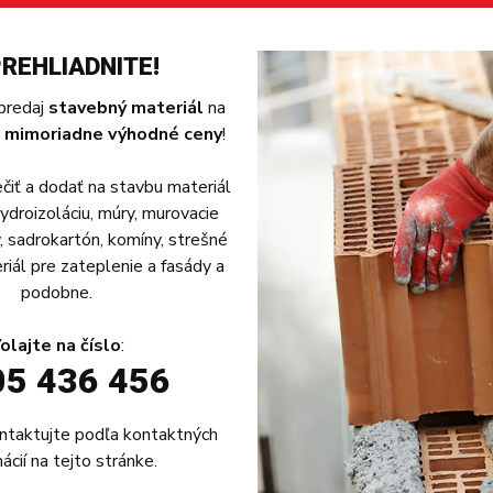
REHLIADNITE!
predaj
stavebný materiál
na
 mimoriadne výhodné ceny
!
iť a dodať na stavbu materiál
hydroizoláciu, múry, murovacie
, sadrokartón, komíny, strešné
iál pre zateplenie a fasády a
podobne.
olajte na číslo
:
5 436 456
ntaktujte podľa
kontaktných
ácií
na tejto stránke.