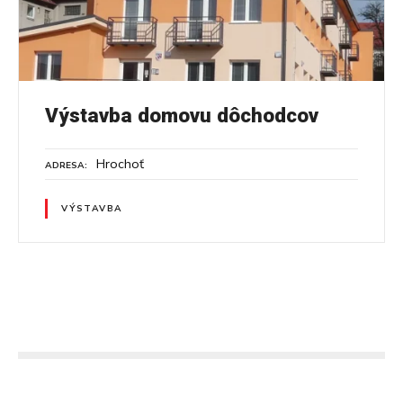
Výstavba domovu dôchodcov
Hrochoť
ADRESA
VÝSTAVBA
N
a
v