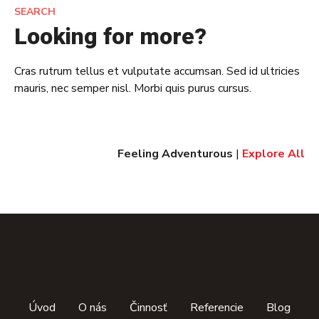
SEARCH
i
Looking for more?
g
Cras rutrum tellus et vulputate accumsan. Sed id ultricies
á
mauris, nec semper nisl. Morbi quis purus cursus.
c
i
Feeling Adventurous
|
Explore All
a
v
p
r
í
Úvod
O nás
Činnosť
Referencie
Blog
s