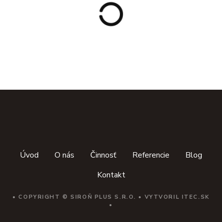
a
v
p
r
í
s
p
Úvod
O nás
Činnosť
Referencie
Blog
e
Kontakt
v
k
• COPYRIGHT © SIROŇ PLUS S.R.O. • VYTVORIL
ITEC.SK
•
o