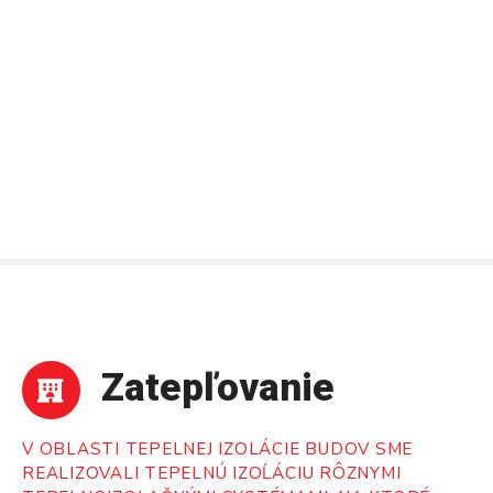
P
r
e
j
s
ť
n
a
o
b
s
a
h
Zatepľovanie
V OBLASTI TEPELNEJ IZOLÁCIE BUDOV SME
REALIZOVALI TEPELNÚ IZOĹÁCIU RÔZNYMI