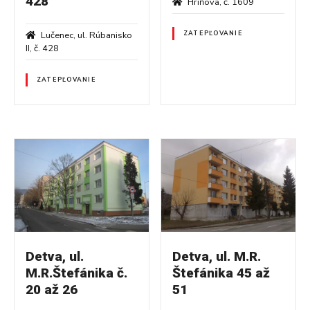
428
Hriňová, č. 1609
Lučenec, ul. Rúbanisko
ZATEPĽOVANIE
II, č. 428
ZATEPĽOVANIE
Detva, ul.
Detva, ul. M.R.
M.R.Štefánika č.
Štefánika 45 až
20 až 26
51